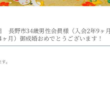
日 長野市34歳男性会員様（入会2年9ヶ
4ヶ月）御成婚おめでとうございます！
ます。