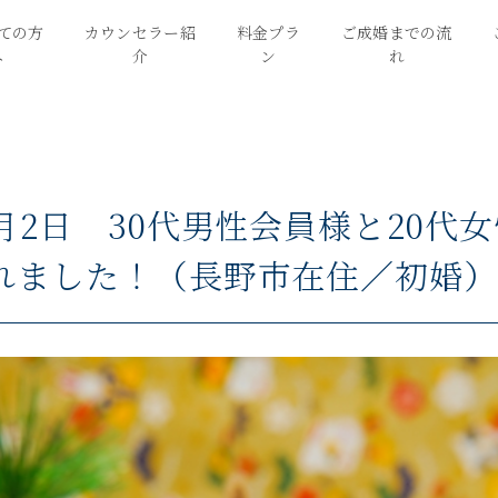
ての方
カウンセラー紹
料金プラ
ご成婚までの流
へ
介
ン
れ
月2日 30代男性会員様と20代
れました！（長野市在住／初婚）