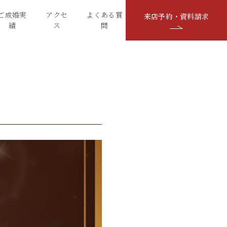
ご成婚実
アクセ
よくある質
来店予約・資料請求
績
ス
問