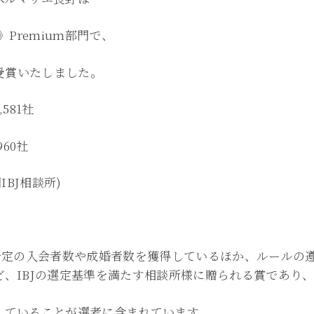
期》Premium部門で、
続受賞いたしました。
,581社
960社
国IBJ相談所)
一定の入会者数や成婚者数を獲得しているほか、ルールの遵
ど、IBJの選定基準を満たす相談所様に贈られる賞であり
していることが選考に含まれています。