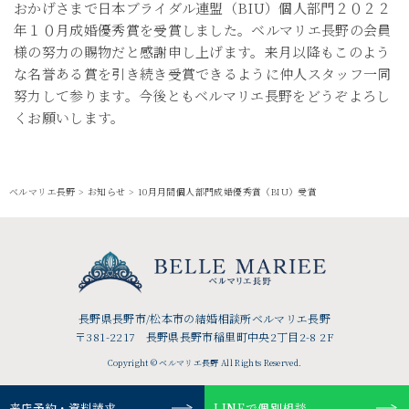
おかげさまで日本ブライダル連盟（BIU）個人部門２０２２
年１０月成婚優秀賞を受賞しました。ベルマリエ長野の会員
様の努力の賜物だと感謝申し上げます。来月以降もこのよう
な名誉ある賞を引き続き受賞できるように仲人スタッフ一同
努力して参ります。今後ともベルマリエ長野をどうぞよろし
くお願いします。
ベルマリエ長野
>
お知らせ
>
10月月間個人部門成婚優秀賞（BIU）受賞
長野県長野市/松本市の結婚相談所ベルマリエ長野
〒381-2217 長野県長野市稲里町中央2丁目2-8 2F
Copyright © ベルマリエ長野 All Rights Reserved.
来店予約・資料請求
LINEで個別相談