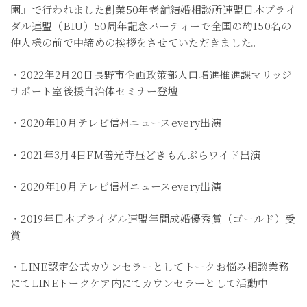
園』で行われました創業50年老舗結婚相談所連盟日本ブライ
ダル連盟（BIU）50周年記念パーティーで全国の約150名の
仲人様の前で中締めの挨拶をさせていただきました。
・2022年2月20日長野市企画政策部人口増進推進課マリッジ
サポート室後援自治体セミナー登壇
・2020年10月テレビ信州ニュースevery出演
・2021年3月4日FM善光寺昼どきもんぷらワイド出演
・2020年10月テレビ信州ニュースevery出演
・2019年日本ブライダル連盟年間成婚優秀賞（ゴールド）受
賞
・LINE認定公式カウンセラーとしてトークお悩み相談業務
にてLINEトークケア内にてカウンセラーとして活動中