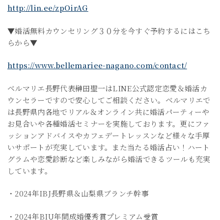
http://lin.ee/zpOirAG
▼婚活無料カウンセリング３０分を今すぐ予約するにはこち
らから▼
https://www.bellemariee-nagano.com/contact/
ベルマリエ長野代表榊田聖一はLINE公式認定恋愛＆婚活カ
ウンセラーですので安心してご相談ください。ベルマリエで
は長野県内各地でリアル＆オンライン共に婚活パーティーや
お見合いや各種婚活セミナーを実施しております。更にファ
ッションアドバイスやカフェデートレッスンなど様々な手厚
いサポートが充実しています。また当たる婚活占い！ハート
グラムや恋愛診断など楽しみながら婚活できるツールも充実
しています。
・2024年IBJ長野県＆山梨県ブランチ幹事
・2024年BIU年間成婚優秀賞プレミアム受賞