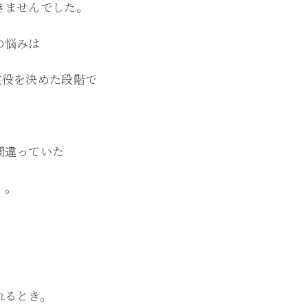
きませんでした。
の悩みは
主役を決めた段階で
間違っていた
・。
れるとき。