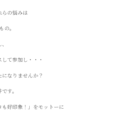
れらの悩みは
たもの。
し、
スして参加し・・・
たになりませんか？
井です。
ロも好印象！」をモットーに