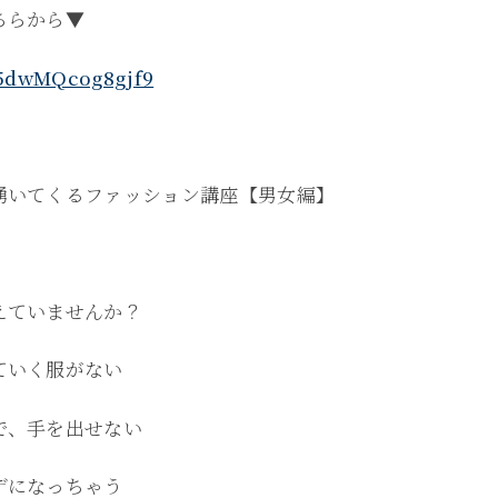
ちらから▼
Zg5dwMQcog8gjf9
湧いてくるファッション講座【男女編】
えていませんか？
ていく服がない
で、手を出せない
デになっちゃう