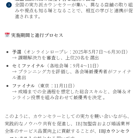
全国の実力派カウンセラーが集い、異なる店舗の取り組
みや視点も知る場となることで、相互の学びと連携が促
進されます。
実施期間と進行プロセス
予選
（オンラインロープレ：2025年5月7日～6月30日）
→ 課題解決力を審査し、上位20名を選出
セミファイナル
（各地会場：9月4〜11日）
→ プランニング力を評価し、各会場最優秀者がファイナ
ル進出
ファイナル
（東京：11月11日）
→ 成婚までの全過程を想定した総合スキルと、会場＆オ
ンライン投票を組み合わせて最優秀を決定
。
このように、カウンセラーとしての実力を競い合いながら、
実践的なノウハウ共有を促進し、
IBJ
加盟店および婚活業界
全体のサービス品質向上に貢献することが、
IBJ
カウンセラ