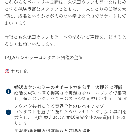
これからもベルマリエ長野は、久保田カウンセラーをはじめ
とする経験豊富なスタッフとともに、一人ひとりのご縁を大
切に、成婚というかけがえのない幸せを全力でサポートして
まいります。
今後とも久保田カウンセラーへの温かいご声援を、どうぞよ
ろしくお願いいたします。
IBJカウンセラーコンテスト開催の主旨
主な目的
婚活カウンセラーのサポート力を公平・客観的に評価
婚活を成功へ導く提案力や実践力をロールプレイで審査
し、個々のカウンセラーのスキルを可視化・評価します
ノウハウ共有による業界全体のレベルアップ
コンテストを通じて優れたカウンセリング手法や事例を
共有し、IBJ加盟店および婚活業界全体の品質向上を図
ります 。
加盟相談所間の相互学習と連携の強化