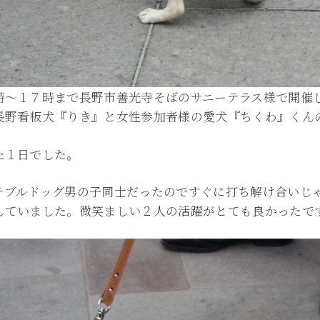
時〜１７時まで長野市善光寺そばのサニーテラス様で開催
長野看板犬『りき』と女性参加者様の愛犬『ちくわ』くん
た１日でした。
チブルドッグ男の子同士だったのですぐに打ち解け合いじ
していました。微笑ましい２人の活躍がとても良かったで